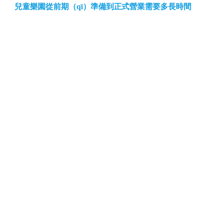
兒童樂園從前期（qī）準備到正式營業需要多長時間
開兒童樂園需（xū）要（yào）尋找場地、購買遊樂（lè）設
備、安裝（zhuāng）設（shè）備等等。但是很多（duō）經營者
不了（le）解這些準備工作所需要的時長（zhǎng），以至於...
首頁
上一頁
<...
51
52
53
54
55
...>
下一頁
尾頁
無動（dòng）力遊樂設（shè）備專業（yè）生產廠家