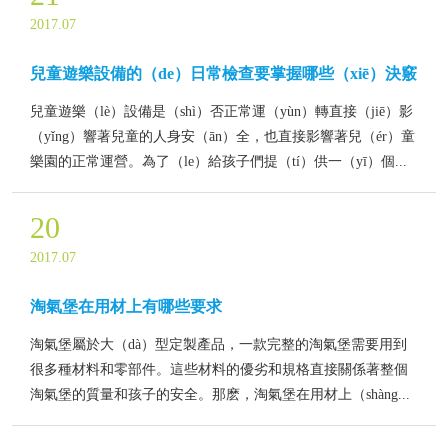
2017.07
兒童遊樂設備的（de）日常檢查要掌握哪些（xiē）決竅
兒童遊樂（lè）設備是（shì）否正常運（yùn）轉直接（jiē）影
（yǐng）響著兒童的人身安（ān）全，也直接影響著兒（ér）童
樂園的正常運營。為了（le）給孩子們提（tí）供一（yī）個...
20
2017.07
淘氣堡在用材上有哪些要求
淘氣堡屬於大（dà）型定製產品，一款完整的淘氣堡需要用到
很多種材料和零部件。這些材料的優劣和規格直接關係著整個
淘氣堡的質量和孩子的安全。那麽，淘氣堡在用材上（shàng...