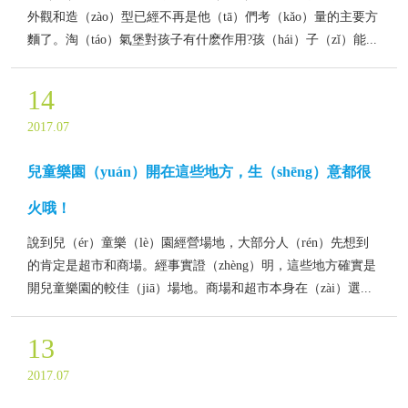
外觀和造（zào）型已經不再是他（tā）們考（kǎo）量的主要方
麵了。淘（táo）氣堡對孩子有什麽作用?孩（hái）子（zǐ）能...
14
2017.07
兒童樂園（yuán）開在這些地方，生（shēng）意都很
火哦！
說到兒（ér）童樂（lè）園經營場地，大部分人（rén）先想到
的肯定是超市和商場。經事實證（zhèng）明，這些地方確實是
開兒童樂園的較佳（jiā）場地。商場和超市本身在（zài）選...
13
2017.07