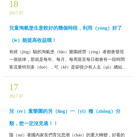
18
2017.07
兒童淘氣堡生意較好的幾個時段，利用（yòng）好了
（le）能提高收益哦！
有經（jīng）驗的淘氣堡（bǎo）樂園經營（yíng）者都會發現
一個規律，那就是每年、每月、每周甚至每日都會有一段時間
客流量特別多（duō），可（kě）是卻很少有人去（qù）總結...
17
2017.07
兒（ér）童樂園的另（lìng）一（yī）種（zhǒng）分
類，您一定沒見過！！
隨（suí）著國內家長們育兒思潮（cháo）的重大轉變，好看的