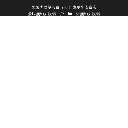
無動力遊樂設備（bèi）專業生產廠家
景區無動力設備，戶（hù）外無動力設備
0
4
0
0
-
9
9
3
-
7
6
8
全國（guó）谘詢（xún）熱線：
微信公眾號
微信客服
91污（北京（jīng））玩具有限公（gōng）司（sī）版權所有
公司地址： 北京市通州區潞城鎮（zhèn）武興路7號B0689
室 聯係電話： 010-65714888 13911386060 郵 箱：
gaoledi@163.com
備案號（hào）：京ICP備11002192
號-1
sitemap