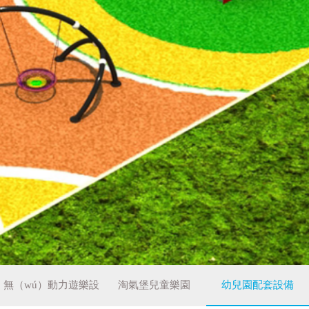
無（wú）動力遊樂設
淘氣堡兒童樂園
幼兒園配套設備