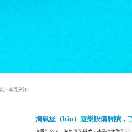
頁
>
新聞資訊
淘氣堡（bǎo）遊樂設備解讀，
冬季到來了，淘氣堡又變成了孩子們的聚集地，