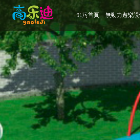
91污首頁
無動力遊樂設