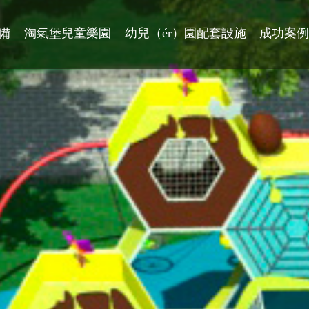
備
淘氣堡兒童樂園
幼兒（ér）園配套設施
成功案