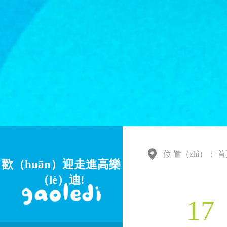
位 置（zhì）：
首
歡（huān）迎走進高樂
（lè）迪!
17