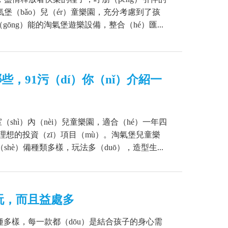
氣堡（bǎo）兒（ér）童樂園，充分考慮到了孩
ōng）能的淘氣堡遊樂設備，整合（hé）匯...
些，91污（dí）你（nǐ）介紹一
shì）內（nèi）兒童樂園，適合（hé）一年四
理想的投資（zī）項目（mù）。淘氣堡兒童樂
è）備種類多樣，玩法多（duō），造型生...
玩，而且益處多
多種多樣，每一款都（dōu）是結合孩子的身心需