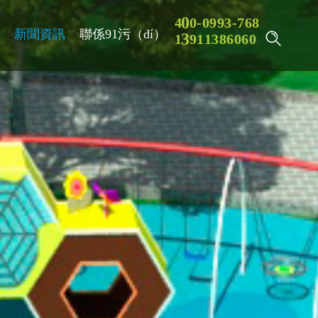
9
4
0
0
-
0
9
3
-
7
6
8
例
新聞資訊
聯係91污（dí）
8
1
3
9
1
1
3
6
0
6
0