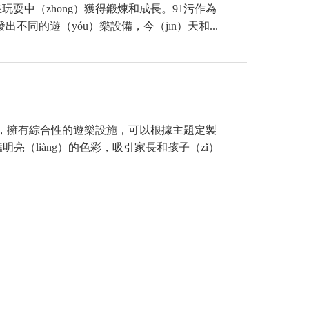
玩耍中（zhōng）獲得鍛煉和成長。91污作為
同的遊（yóu）樂設備，今（jīn）天和...
氣堡，擁有綜合性的遊樂設施，可以根據主題定製
明亮（liàng）的色彩，吸引家長和孩子（zǐ）
xīn）鍛煉娛樂的需求，深受廣大市場的（...
ng）門測量（liàng）、設計
n）據客（kè）戶的需求進行設計，比如投資金