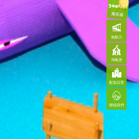
無動力
淘氣堡
配套設置
聯係我們