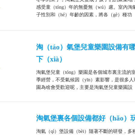
1
感受童（tóng）年的無憂無（wú）慮。室內淘
子性別和（hé）年齡的因素，將各（gè）種功（g
淘（táo）氣堡兒童樂園設備有哪
下（xià）
1
淘氣堡兒童（tóng）樂園是各個城市裏主流的室（
季經營，不受氣候因（yīn）素影響，是很多人
園為啥會受歡迎呢，主要是淘氣堡兒童樂園設（sh
淘氣堡裏各個設備都好（hǎo）
淘氣（qì）堡設備（bèi）隨著不斷的研發，