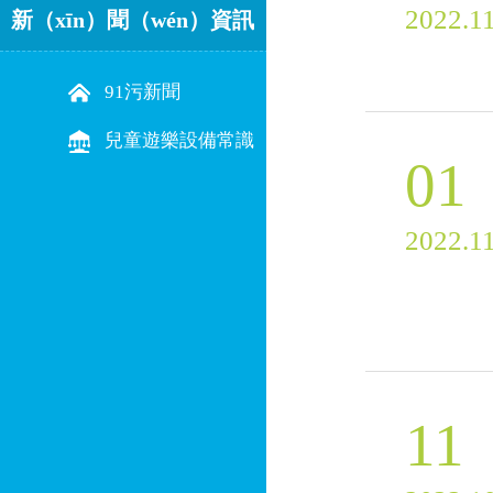
2022.1
新（xīn）聞（wén）資訊
91污新聞
兒童遊樂設備常識
01
2022.1
11