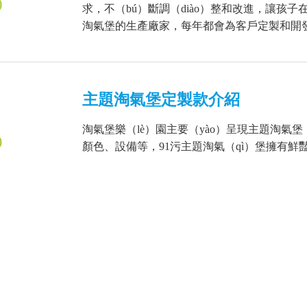
0
求，不（bú）斷調（diào）整和改進，讓孩子在
淘氣堡的生產廠家，每年都會為客戶定製和開發出不
主題淘氣堡定製款介紹
淘氣堡樂（lè）園主要（yào）呈現主題淘
9
顏色、設備等，91污主題淘氣（qì）堡擁有鮮豔
們的注意，多功能的設施，可以滿足孩子們身心（
定製淘氣堡——91污支持上（shà
（jì）、出（chū）方（fāng）案
9
定製淘氣堡具有很大的優勢，就是可以根（gē