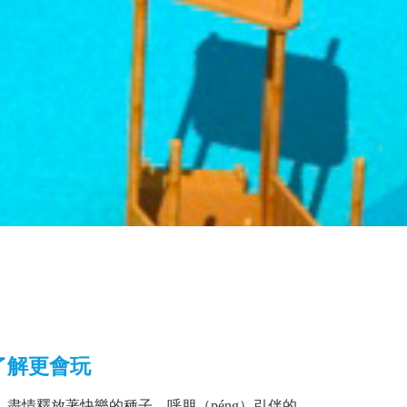
了解更會玩
盡情釋放著快樂的種子，呼朋（péng）引伴的