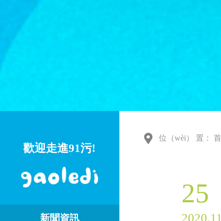
位（wèi） 置：
歡迎走進91污!
25
2020.1
新聞資訊