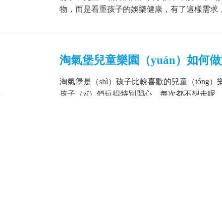
物，而是看重孩子的娛樂健康，有了這樣需求，刺（c
淘氣堡兒童樂園（yuán）如何做
淘氣堡是（shì）孩子比較喜歡的兒童（tóng
1
孩子（zǐ）們玩得特別開心，每次都不想走呢
道設（shè）備時需要保養的，才能使得長遠，為
兒童樂園可以給孩子帶來哪些益
孩子（zǐ）的童年（nián）少不了兒童樂園
0
為較大需求，也刺激了兒童遊樂設備的不斷更新
園，淘氣堡，蹦（bèng）床，大型滑梯，拓展樂