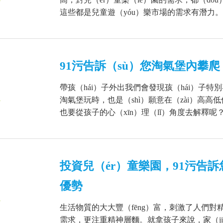
這些都是兒童遊（yóu）樂市場的需求有潛力。9
91污告訴（sù）您淘氣堡內攀
帶孩（hái）子外出我們會發現孩（hái）子特
1
淘氣堡玩時，也是（shì）願意在（zài）高
也要從孩子的心（xīn）理（lǐ）角度去解釋呢？
投資兒（ér）童樂園，91污告訴
優勢
1
生活物質的大大豐（fēng）富，刺激了人們對
需求，更注重精神層麵。就拿孩子來說，家（ji