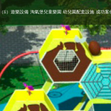
（lì）遊樂設備
淘氣堡兒童樂園
幼兒園配套設施
成功案