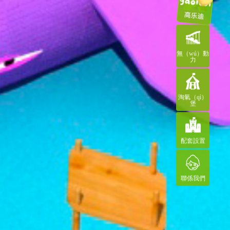
無（wú）動
力
淘氣（qì）
堡
配套設置
聯係我們