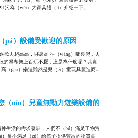
1污為（wéi）大家具體（tǐ）介紹一下。
爬（pá）設備受歡迎的原因
別喜歡去爬高高，哪裏高 往（wǎng）哪裏爬，去
高低低的攀爬架上百玩不厭，這是為什麽呢？其實
高（gāo）樂迪雖然是兒（ér）童玩具製造商...
您（nín）兒童無動力遊樂設備的
精神生活的需求發展，人們不（bú）滿足了物質
ā）長不滿足（zú）給孩子提供豐富的物質實