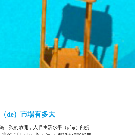
的（de）市場有多大
為二孩的放開，人們生活水平（píng）的提
）導致了兒（ér）童（tóng）遊樂設備的發展，