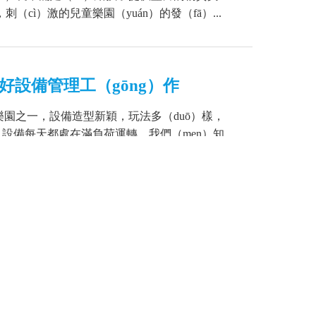
ì）激的兒童樂園（yuán）的發（fā）...
好設備管理工（gōng）作
）樂園之一，設備造型新穎，玩法多（duō）樣，
。設備每天都處在滿負荷運轉，我們（men）知
了更好的管理這些設備，91污建議淘氣堡...
處
的陪伴，隨著科技和社會的發展，兒童娛樂不斷成
換代，目前市（shì）場上就有很多兒童樂
園等，項目多多，深受孩子們喜愛，這（zh...