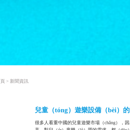
首頁
>
新聞資訊
兒童（tóng）遊樂設備（bèi）
很多人看重中國的兒童遊樂市場（chǎng），因
1
高，對兒（ér）童樂（lè）園的需求，都（dōu