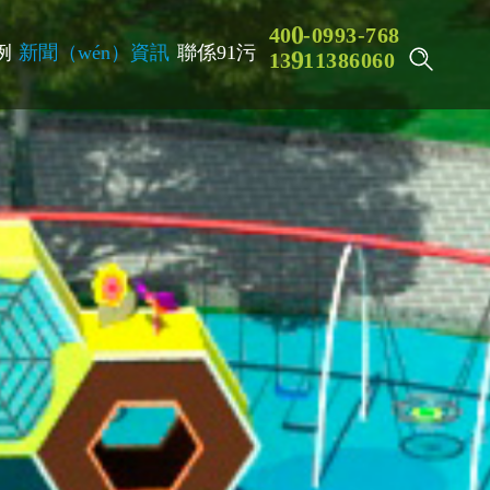
9
4
0
0
-
0
9
3
-
7
6
8
例
新聞（wén）資訊
聯係91污
8
1
3
9
1
1
3
6
0
6
0