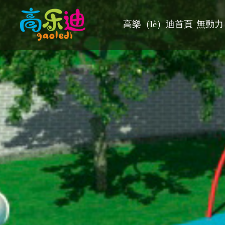
高樂（lè）迪首頁
無動力