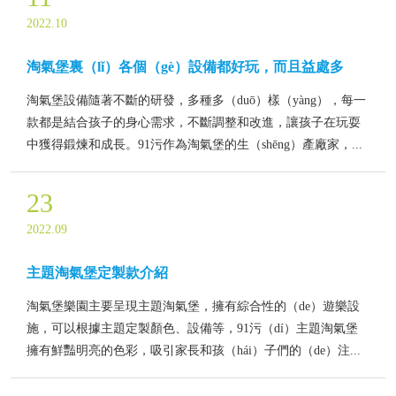
2022.10
淘氣堡裏（lǐ）各個（gè）設備都好玩，而且益處多
淘氣堡設備隨著不斷的研發，多種多（duō）樣（yàng），每一
款都是結合孩子的身心需求，不斷調整和改進，讓孩子在玩耍
中獲得鍛煉和成長。91污作為淘氣堡的生（shēng）產廠家，...
23
2022.09
主題淘氣堡定製款介紹
淘氣堡樂園主要呈現主題淘氣堡，擁有綜合性的（de）遊樂設
施，可以根據主題定製顏色、設備等，91污（dí）主題淘氣堡
擁有鮮豔明亮的色彩，吸引家長和孩（hái）子們的（de）注...