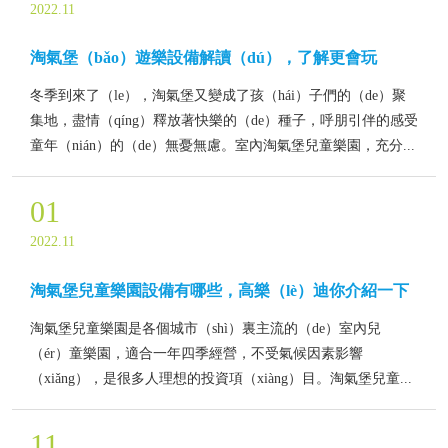
2022.11
淘氣堡（bǎo）遊樂設備解讀（dú），了解更會玩
冬季到來了（le），淘氣堡又變成了孩（hái）子們的（de）聚
集地，盡情（qíng）釋放著快樂的（de）種子，呼朋引伴的感受
童年（nián）的（de）無憂無慮。室內淘氣堡兒童樂園，充分...
01
2022.11
淘氣堡兒童樂園設備有哪些，高樂（lè）迪你介紹一下
淘氣堡兒童樂園是各個城市（shì）裏主流的（de）室內兒
（ér）童樂園，適合一年四季經營，不受氣候因素影響
（xiǎng），是很多人理想的投資項（xiàng）目。淘氣堡兒童...
11