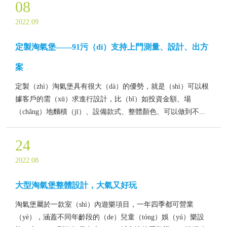
08
2022.09
定製淘氣堡——91污（dí）支持上門測量、設計、出方
案
定製（zhì）淘氣堡具有很大（dà）的優勢，就是（shì）可以根
據客戶的需（xū）求進行設計，比（bǐ）如投資金額、場
（chǎng）地麵積（jī）、設備款式、整體顏色、可以做到不...
24
2022.08
大型淘氣堡整體設計，大氣又好玩
淘氣堡屬於一款室（shì）內遊樂項目，一年四季都可營業
（yè），涵蓋不同年齡段的（de）兒童（tóng）娛（yú）樂設