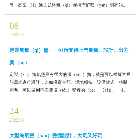
等，高樂（lè）迪主題淘氣（qì）堡擁有鮮豔（yàn）明亮的...
08
2022.09
定製淘氣（qì）堡——91污支持上門測量、設計、出方
案（àn）
定製（zhì）淘氣堡具有很大的優（yōu）勢，就是可以根據客戶
的需求進行設計，比如投資金額、場地麵積、設備款式、整體
顏色、可以做到不浪費投（tóu）資者的（de）一分錢，一寸...
24
2022.08
大型淘氣堡（bǎo）整體設計，大氣又好玩