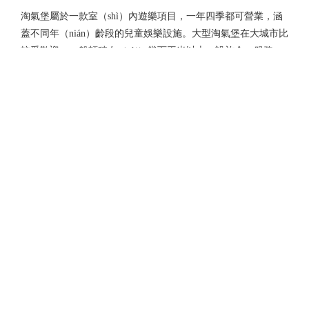
淘氣堡屬於一款室（shì）內遊樂項目，一年四季都可營業，涵
蓋不同年（nián）齡段的兒童娛樂設施。大型淘氣堡在大城市比
較受歡迎，一般麵積在（zài）幾百平米以上，設施全，服務...
首頁
上一頁
<...
1
2
3
4
5
...>
下一頁（yè）
尾頁
無動力遊樂（lè）設（shè）備專業生產廠家
景區無動（dòng）力設備（bèi），戶外無動力設備（bèi）