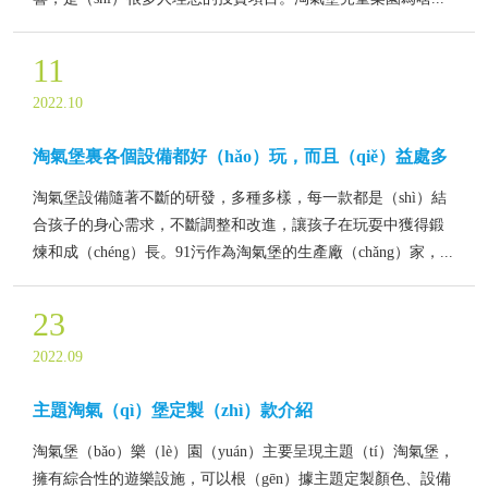
11
2022.10
淘氣堡裏各個設備都好（hǎo）玩，而且（qiě）益處多
淘氣堡設備隨著不斷的研發，多種多樣，每一款都是（shì）結
合孩子的身心需求，不斷調整和改進，讓孩子在玩耍中獲得鍛
煉和成（chéng）長。91污作為淘氣堡的生產廠（chǎng）家，...
23
2022.09
主題淘氣（qì）堡定製（zhì）款介紹
淘氣堡（bǎo）樂（lè）園（yuán）主要呈現主題（tí）淘氣堡，
擁有綜合性的遊樂設施，可以根（gēn）據主題定製顏色、設備