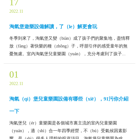
17
2022.11
淘氣堡遊樂設備解讀，了（le）解更會玩
冬季到來了，淘氣堡又變（biàn）成了孩子們的聚集地，盡情釋
放（fàng）著快樂的種（zhǒng）子，呼朋引伴的感受童年的無
憂無慮。室內淘氣堡兒童樂園（yuán），充分考慮到了孩子...
01
2022.11
淘氣（qì）堡兒童樂園設備有哪些（xiē），91污你介紹
一下
淘氣堡兒（ér）童樂園是各個城市裏主流的室內兒童樂園
（yuán），適（shì）合一年四季經營，不（bú）受氣候因素影
響，是（shì）很多人理想的投資項目。淘氣堡兒童樂園為啥...