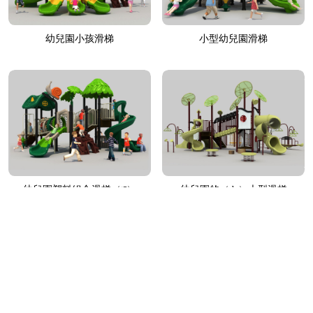
幼兒園小孩滑梯
小型幼兒園滑梯
幼兒園塑料組合滑梯（tī）
幼兒園的（de）大型滑梯
1
2
3
4
5
...>
下一頁
尾頁