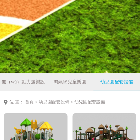
無（wú）動力遊樂設
淘氣堡兒童樂園
幼兒園配套設備
備
位 置：
首頁
>
幼兒園配套設備
>
幼兒園配套設備