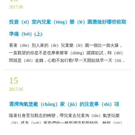
2017.06
投資（zī）室內兒童（tóng）樂（lè）園應做好哪些前期
準備（bèi）(上)
看著（zhe）別人家的（de）兒童樂（lè）園一個比一個火爆，
一直觀望的你是不是也摩拳擦掌（zhǎng）躍躍欲試，時（shí）
間就是（shì）金錢，心動不如行動!早一天開始就早一天（tiā...
15
2017.06
選擇淘氣堡廠（chǎng）家（jiā）的注意事（shì）項
隨著社會育兒觀念的轉變，帶兒童去兒童淘（táo）氣堡玩樂
（lè）成為（wéi）家長們的一種新潮流和新時尚。敏銳（ruì）
的投資者們提前抓（zhuā）住了商機，準確（què）無（wú）...