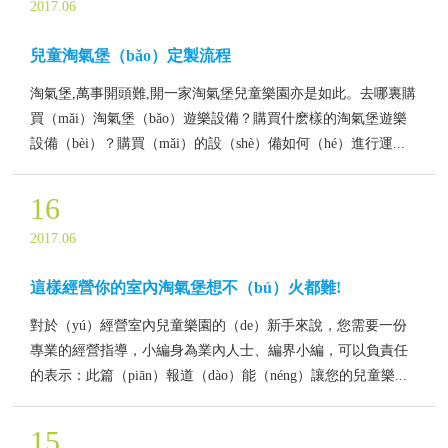
2017.06
兒童淘氣堡（bǎo）定製流程
淘氣堡,萬事開頭難,開一家淘氣堡兒童樂園亦是如此。去哪裏購
買（mǎi）淘氣堡（bǎo）遊樂設備？購買什麽樣的淘氣堡遊樂
設備（bèi）？購買（mǎi）的設（shè）備如何（hé）進行運...
16
2017.06
這樣經營你的室內淘氣堡想不（bú）火都難!
對於（yú）經營室內兒童樂園的（de）新手來說，您需要一份
專業的經營指導，小編身為業內人士、編界小編，可以負責任
的表示：此篇（piān）報道（dào）能（néng）讓您的兒童樂...
15