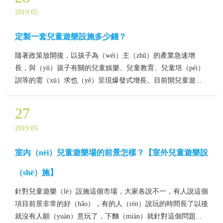
2019.05
定製一套兒童遊樂設施多少錢？
隨著政策放開後，以孩子為（wéi）主（zhǔ）的產業急速增
長，與（yǔ）孩子有關的兒童娛樂、兒童教育、兒童培（péi）
訓等的需（xū）求也（yě）呈現爆發式增長。目前開兒童遊...
27
2019.05
室內（nèi）兒童遊樂場的前景怎樣？【室外兒童遊樂設
（shè）施】
針對兒童遊樂（lè）設施這個市場，大家各說不一，有人說這個
項目前景非常的好（hǎo），有的人（rén）說玩的時間長了以後
就沒有人願（yuàn）意玩了，下麵（miàn）就針對這個問題...