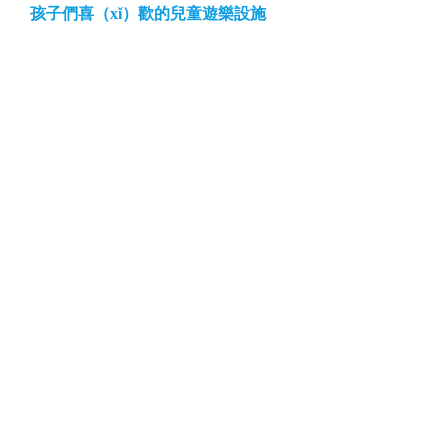
孩子們喜（xǐ）歡的兒童遊樂設施
孩子（zǐ）對於顏色（sè）鮮豔的物品會（huì）被（bèi）吸
引，在孩子還是幼兒的（de）時候，就有很多的爸爸媽媽帶著
（zhe）自己的寶貝來遊樂場，因為遊樂場裏的高層兒童遊樂...
首頁
上一頁
<...
20
21
22
23
24
...>
下一頁
尾頁
無動力遊樂設備專業生（shēng）產廠（chǎng）家