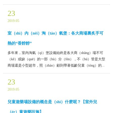
23
2019.05
室（shì）內（nèi）淘（táo）氣堡：各大商場裏炙手可
熱的“香餑餑”
多年來，室內淘氣（qì）堡設備始終是各大商（shāng）場不可
（kě）或缺（quē）的一部（bù）分（fèn），不（bú）管是大型
商場還是小型超市，照（zhào）顧到帶著低齡兒童（tóng）的...
23
2019.05
兒童遊樂場設備的概念是（shì）什麽呢？【室外兒
（ér）童遊樂設施】