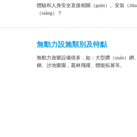
體驗和人身安全直接相關（guān）。安裝（zh
（xiàng）？
無動力設施類別及特點
無動力遊樂設備很多，如：大型鑽（zuàn）
1
梯、沙池樂園，叢林飛躍、體能拓展等。
兒童樂園如何吸引（yǐn）客戶長
商家引流（liú）鎖客是一個很（hěn）重要
1
（jiā）長辦理會員卡（kǎ），成為長期的客戶