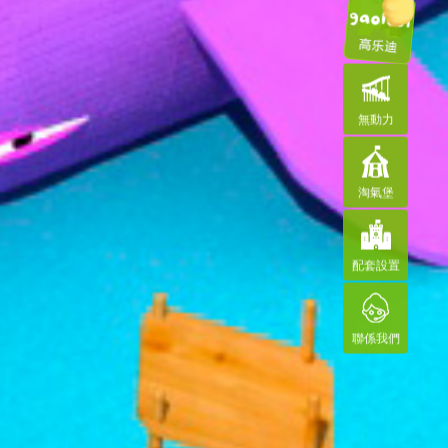
無動力
淘氣堡
配套設置
聯係我們