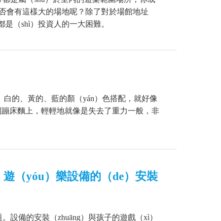
，是否會有這樣大的場地呢？除了對於場館地址
都是（shì）投資人的一大困難。
的、白的、黃的、藍的顏（yán）色搭配，就好像
者跳到蹦床麵上，輕輕地就像是失去了重力一般，非
ì）遊（yóu）樂設備的（de）安裝
題。設備的安裝（zhuāng）與孩子的遊戲（xì）