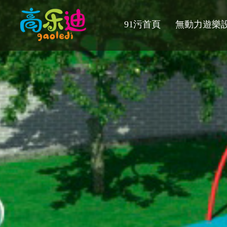
91污首頁
無動力遊樂