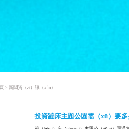
頁
>
新聞資（zī）訊（xùn）
投資蹦床主題公園需（xū）要多
蹦（bèng）床（chuáng）主題公（gōng）