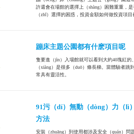
1
許還會在場館的選擇上（shàng）困難重重
（zhǐ）選擇的困惑，投資金額如何做投資項目
蹦床主題公園都有什麽項目呢
隻要進（jìn）入場館就可以看到大約40塊紅
1
（xiàng）是很多（duō）條長梯。當體驗
常具有靈活性。
91污（dí）無動（dòng）力（l
方法
1
安裝（zhuāng）到使用都涉及安全（quán）問