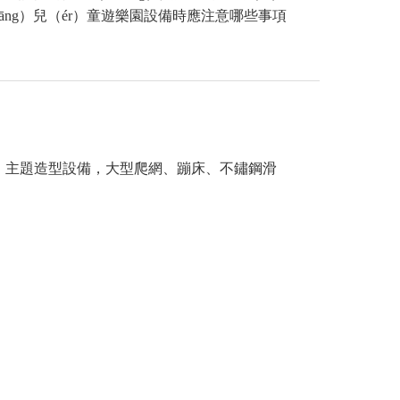
uāng）兒（ér）童遊樂園設備時應注意哪些事項
網、主題造型設備，大型爬網、蹦床、不鏽鋼滑
期去？該（gāi）怎麽做
的環節，兒童樂園如何鎖客呢？如何（hé）讓家
呢？