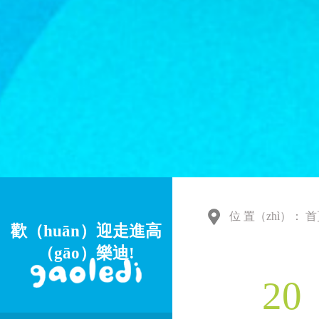
位 置（zhì）：
首
歡（huān）迎走進高
（gāo）樂迪!
20