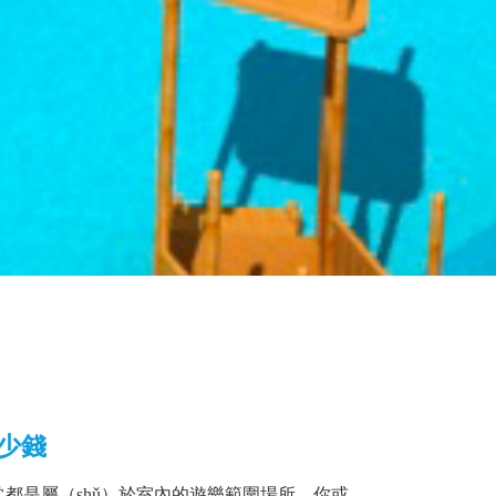
少錢
園通常都是屬（shǔ）於室內的遊樂範圍場所，你或