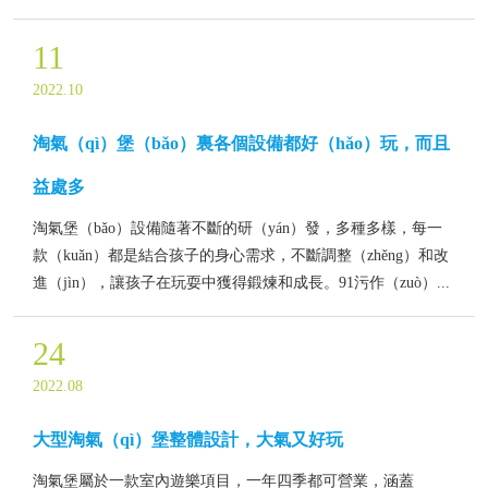
11
2022.10
淘氣（qì）堡（bǎo）裏各個設備都好（hǎo）玩，而且
益處多
淘氣堡（bǎo）設備隨著不斷的研（yán）發，多種多樣，每一
款（kuǎn）都是結合孩子的身心需求，不斷調整（zhěng）和改
進（jìn），讓孩子在玩耍中獲得鍛煉和成長。91污作（zuò）...
24
2022.08
大型淘氣（qì）堡整體設計，大氣又好玩
淘氣堡屬於一款室內遊樂項目，一年四季都可營業，涵蓋