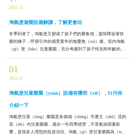
2022.11
淘氣堡遊樂設備解讀，了解更會玩
冬季到來了，淘氣堡又變成了孩子們的聚集地，盡情釋放著快
樂的種子，呼朋引伴的感受童年的無憂無（wú）慮。室內淘氣
（qì）堡（bǎo）兒童樂園，充分考慮到了孩子性別和年齡的...
01
2022.11
淘氣堡兒童樂園（yuán）設備有哪些（xiē），91污你
介紹一下
淘氣堡兒童（tóng）樂園是各個城（chéng）市裏主（zhǔ）流的
室（shì）內兒童樂園，適合一年四季經營，不受氣候因素影
響，是很多人理想的投資項目。淘氣（qì）堡兒童樂園為（w...