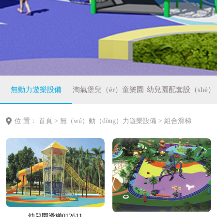
無動力遊樂設備
淘氣堡兒（ér）童樂園
幼兒園配套設（shè）
備
位 置：
首頁
>
無（wú）動（dòng）力遊樂設備
>
組合滑梯
幼兒園滑梯012611