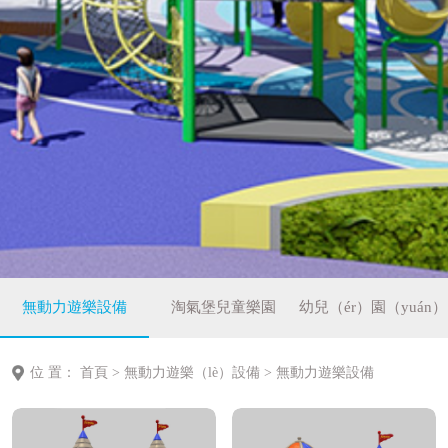
無動力遊樂設備
淘氣堡兒童樂園
幼兒（ér）園（yuán）
（yuán）
配套設（shè）備
位 置：
首頁
>
無動力遊樂（lè）設備
>
無動力遊樂設備