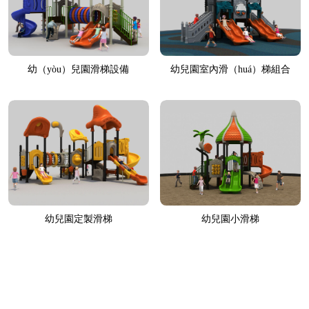
幼（yòu）兒園滑梯設備
幼兒園室內滑（huá）梯組合
幼兒園定製滑梯
幼兒園小滑梯
首頁（yè）
上一頁
<...
7
8
9
10
11
...>
下一頁
尾頁