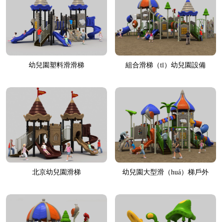
幼兒園塑料滑滑梯
組合滑梯（tī）幼兒園設備
（bèi）
北京幼兒園滑梯
幼兒園大型滑（huá）梯戶外