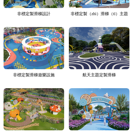
非標定製滑梯設計
非標定製（zhì）滑梯（tī）主題
樂園
非標定製滑梯遊樂設施
航天主題定製滑梯