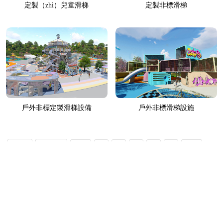
定製（zhì）兒童滑梯
定製非標滑梯
戶外非標定製滑梯設備
戶外非標滑梯設施
首頁
上一頁
<...
1
2
3
4
5
...>
下一頁
尾頁