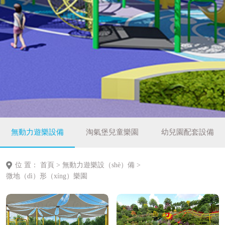
無動力遊樂設備
淘氣堡兒童樂園
幼兒園配套設備
位 置：
首頁
>
無動力遊樂設（shè）備
>
微地（dì）形（xíng）樂園