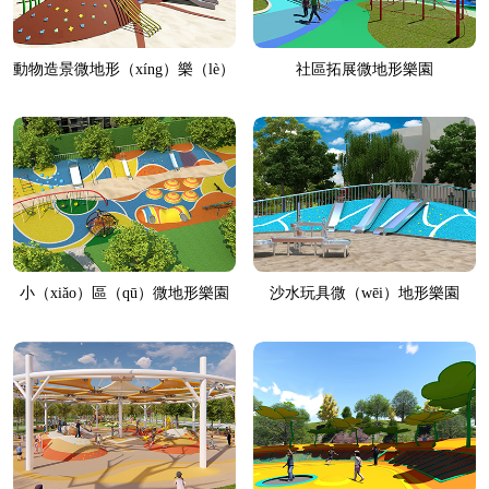
動物造景微地形（xíng）樂（lè）
社區拓展微地形樂園
園
小（xiǎo）區（qū）微地形樂園
沙水玩具微（wēi）地形樂園