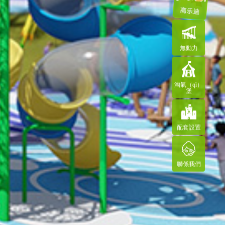
無動力
淘氣（qì）
堡
配套設置
聯係我們