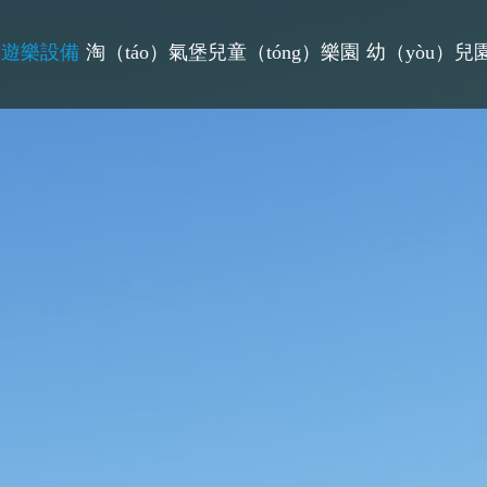
力遊樂設備
淘（táo）氣堡兒童（tóng）樂園
幼（yòu）兒