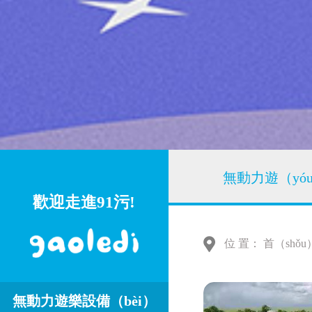
無動力遊（yó
歡迎走進91污!
位 置：
首（shǒu
無動力遊樂設備（bèi）