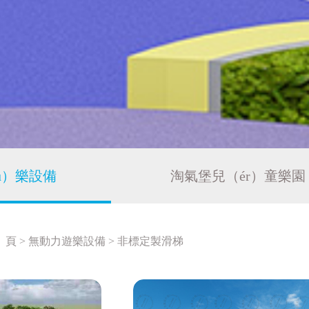
u）樂設備
淘氣堡兒（ér）童樂園
）頁
>
無動力遊樂設備
>
非標定製滑梯