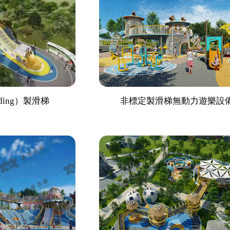
ìng）製滑梯
非標定製滑梯無動力遊樂設