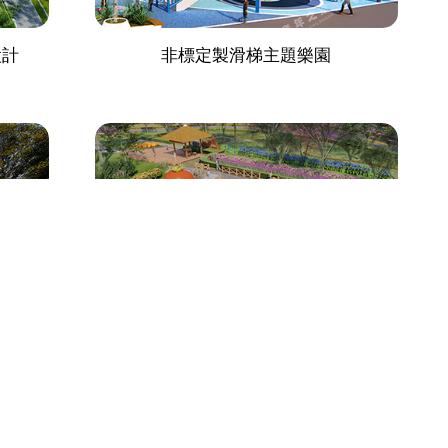
設計
非標定製滑梯主題樂園
定製兒童滑梯