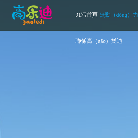
91污首頁
無動（dòng）
聯係高（gāo）樂迪