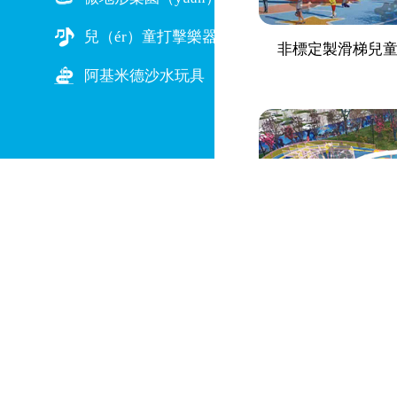
兒（ér）童打擊樂器
非標定製滑梯兒童
阿基米德沙水玩具
非標定製滑