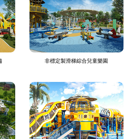
備
非標定製滑梯綜合兒童樂園