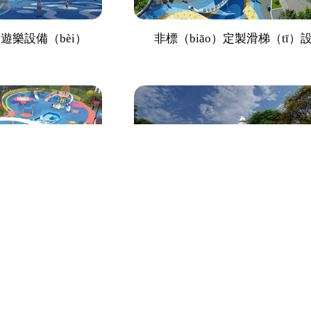
遊樂設備（bèi）
非標（biāo）定製滑梯（tī）
梯遊樂設施
航天主題定製滑梯