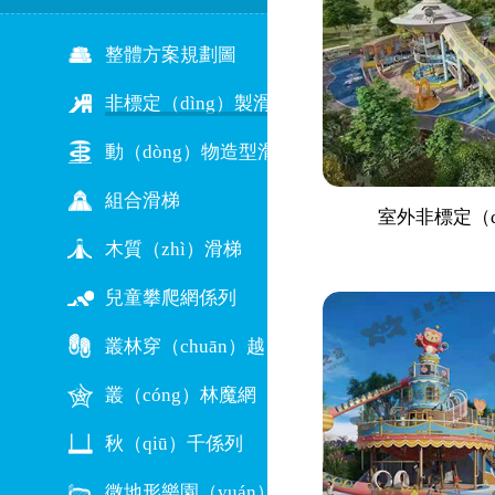
整體方案規劃圖
非標定（dìng）製滑梯
動（dòng）物造型滑梯
組合滑梯
室外非標定（d
木質（zhì）滑梯
兒童攀爬網係列
叢林穿（chuān）越
叢（cóng）林魔網
秋（qiū）千係列
微地形樂園（yuán）