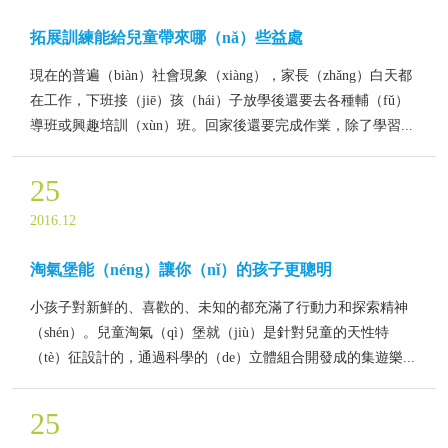
拓展訓練能給兒童帶來哪（nǎ）些益處
現在的普遍（biàn）社會現象（xiàng），家長（zhǎng）白天都
在工作，下班接（jiē）孩（hái）子放學後還要去各種輔（fǔ）
導班或興趣培訓（xùn）班。回家後還要完成作業，除了學習...
25
2016.12
淘氣堡能（néng）讓你（nǐ）的孩子更聰明
小孩子對新鮮的、喜歡的、未知的都充滿了行動力和探索精神
（shén）。兒童淘氣（qì）堡就（jiù）是針對兒童的天性特
（tè）征設計的，通過科學的（de）立體組合開發成的集遊樂...
25