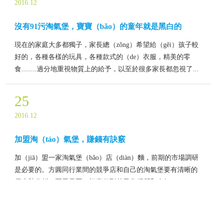
2016.12
沒有91污淘氣堡，寶寶（bǎo）的童年就是黑白的
現在的家庭大多都獨子，家長總（zǒng）希望給（gěi）孩子較
好的，各種各樣的玩具，各種款式的（de）衣服，精美的零
食........過分地重視物質上的給予，以至於很多家長都忽視了...
25
2016.12
加盟淘（táo）氣堡，賺錢有訣竅
加（jiā）盟一家淘氣堡（bǎo）店（diàn）麵，前期的市場調研
是必要的。方圓同行業間的競爭店和自己的淘氣堡要有清晰的
優劣勢分析。要忌雷同，切實做到差異化經營和人無（wú）...