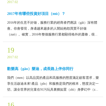
2017.02
2017年有哪些投資好項目（mù）？
2016年的生意不好做，服務行業的經商者們應該（gāi）深有體
會。你會發現，身邊越來越多的人開始抱怨買賣不好做
（zuò）。確實，2016年整個服務行業都顯得格外的蕭條，很...
19
2017.02
歡樂高（gāo）樂迪，成長路上伴你同行
我們（men）以高品質的產品和高服務的態度滿足顧客需求，樂
享生活啟迪未來!產品（pǐn）和服務是我們的根本，態度決定一
切。讓全世界的兒童在91污玩具裏猶如置（zhì）身夢幻中（z...
16