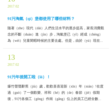
2017.02
91污淘氣（qì）堡都使用了哪些材料？
隨著（zhe）現代（dài）人們生活水平的逐步提高，家長消費觀
念的不斷（duàn）進（jìn）步，淘氣堡已（yǐ）經成（chéng）
為（wéi）兒童閑暇時候的主要去處。但是，由於（yú）現在...
13
2017.02
91污年後開工啦（lā）！
爆竹聲聲辭舊（jiù）歲，歡歡喜喜迎新（xīn）年（nián）!在度
過（guò）了一個歡樂、祥和（hé）的（de）春節（jiē）假期
後，91污各個工（gōng）作崗（gǎng）位上的員工已經全數...