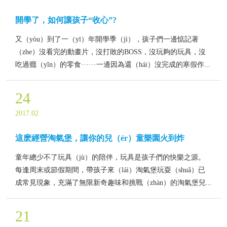
開學了，如何讓孩子“收心”?
又（yòu）到了一（yī）年開學季（jì），孩子們一邊惦記著
（zhe）沒看完的動畫片，沒打敗的BOSS，沒玩夠的玩具，沒
吃過癮（yǐn）的零食······一邊因為還（hái）沒完成的寒假作...
24
2017.02
這麽經營淘氣堡，讓你的兒（ér）童樂園火到炸
童年總少不了玩具（jù）的陪伴，玩具是孩子們的快樂之源。
每逢周末或節假期間，帶孩子來（lái）淘氣堡玩耍（shuǎ）已
成常見現象，充滿了無限新奇趣味和挑戰（zhàn）的淘氣堡兒...
21