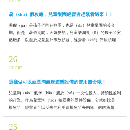
2017.07
暑（shǔ）假攻略，兒童樂園經營者趕緊看過來！！
暑假（jiǎ）是孩子們的狂歡季，也是（shì）兒童樂園的黃金
期。但是，暑假期間，天氣炎熱，兒童樂園裏（lǐ）的孩子又突
然增多，以至於兒童意外事故頻發，經營者（zhě）們焦頭爛...
26
2017.07
這樣做可以延長淘氣堡遊樂設備的使用壽命哦！
兒童淘（táo）氣堡（bǎo）屬於（yú）一次性投入，持續性盈利
的行業。作為兒童淘（táo）氣堡裏的硬件設備，它就好比是一
根魚竿，經營者可以反複的利用這根魚竿去釣魚，釣的魚越...
25