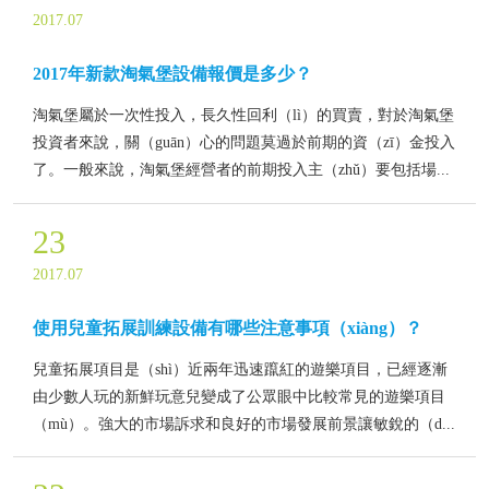
2017.07
2017年新款淘氣堡設備報價是多少？
淘氣堡屬於一次性投入，長久性回利（lì）的買賣，對於淘氣堡
投資者來說，關（guān）心的問題莫過於前期的資（zī）金投入
了。一般來說，淘氣堡經營者的前期投入主（zhǔ）要包括場...
23
2017.07
使用兒童拓展訓練設備有哪些注意事項（xiàng）？
兒童拓展項目是（shì）近兩年迅速躥紅的遊樂項目，已經逐漸
由少數人玩的新鮮玩意兒變成了公眾眼中比較常見的遊樂項目
（mù）。強大的市場訴求和良好的市場發展前景讓敏銳的（d...