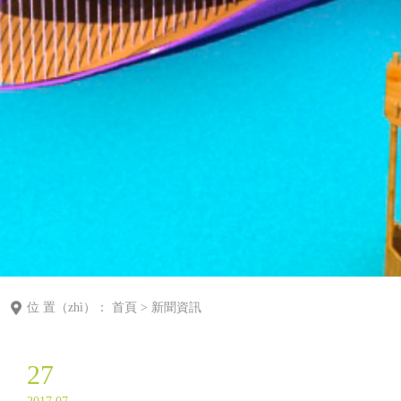
位 置（zhì）：
首頁
>
新聞資訊
27