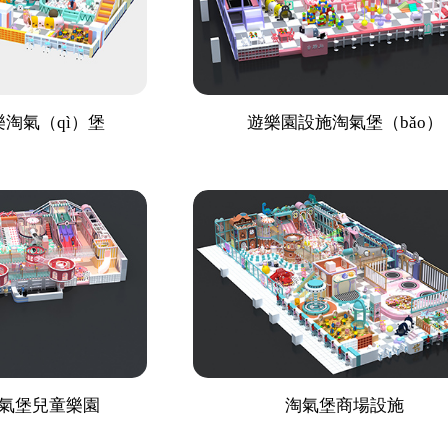
樂淘氣（qì）堡
遊樂園設施淘氣堡（bǎo）
淘氣堡兒童樂園
淘氣堡商場設施