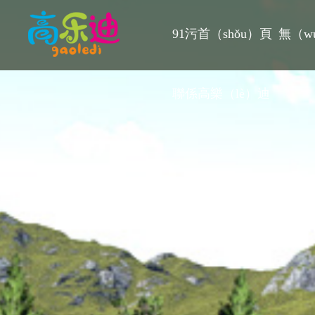
91污首（shǒu）頁
無（w
聯係高樂（lè）迪