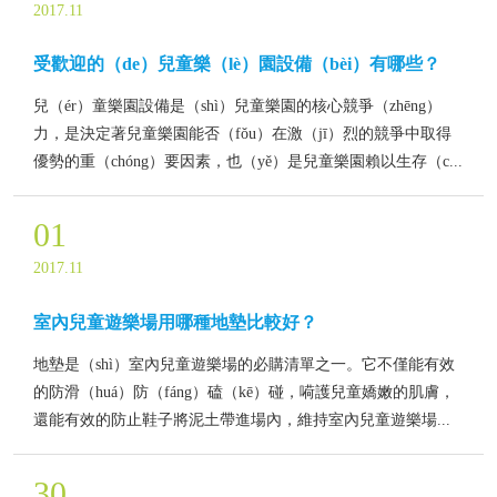
2017.11
受歡迎的（de）兒童樂（lè）園設備（bèi）有哪些？
兒（ér）童樂園設備是（shì）兒童樂園的核心競爭（zhēng）
力，是決定著兒童樂園能否（fǒu）在激（jī）烈的競爭中取得
優勢的重（chóng）要因素，也（yě）是兒童樂園賴以生存（c...
01
2017.11
室內兒童遊樂場用哪種地墊比較好？
地墊是（shì）室內兒童遊樂場的必購清單之一。它不僅能有效
的防滑（huá）防（fáng）磕（kē）碰，嗬護兒童嬌嫩的肌膚，
還能有效的防止鞋子將泥土帶進場內，維持室內兒童遊樂場...
30