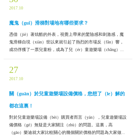
2017.10
魔鬼（guǐ）滑梯對場地有哪些要求？
憑借（jiè）著炫酷的外表，視覺上帶來的驚險感和刺激感，魔
鬼滑梯自現（xiàn）世以來就引起了熱烈的市場反（fǎn）響，
成功俘獲了一票兒童粉，成為了兒（ér）童遊樂場（chǎng）...
27
2017.10
關（guān）於兒童遊樂場設備價格，您想了（le）解的
都在這裏！
對於兒童遊樂場設備（bèi）購買者而言（yán），兒童遊樂場設
備價格（gé）無疑是大家關注（zhù）的問題。這裏，高
（gāo）樂迪就大家比較關心的幾個關於價格的問題為大家做...