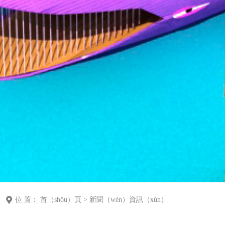
位 置：
首（shǒu）頁
>
新聞（wén）資訊（xùn）