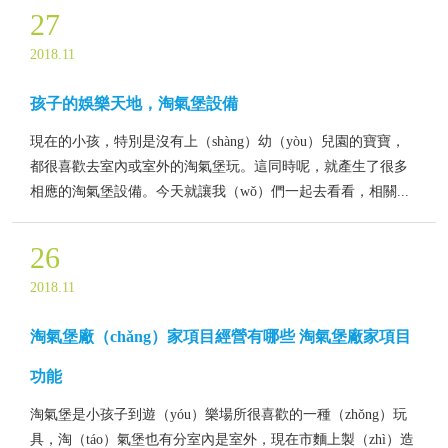
27
2018.11
孩子的娛樂天地，淘氣堡設備
現在的小孩，特別是沒有上（shàng）幼（yòu）兒園的寶寶，
都很喜歡去室內或室外的淘氣堡玩。這同時呢，就產生了很多
相應的淘氣堡設備。今天就讓我（wǒ）們一起去看看，相關...
26
2018.11
淘氣堡廠（chǎng）家項目經營有哪些 淘氣堡廠家項目
功能
淘氣堡是小孩子到遊（yóu）樂場所很喜歡的一種（zhǒng）玩
具，淘（táo）氣堡也有分室內是室外，現在市麵上製（zhì）造