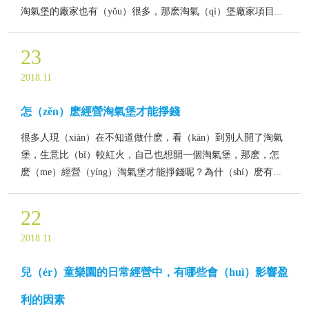
淘氣堡的廠家也有（yǒu）很多，那麽淘氣（qì）堡廠家項目...
23
2018.11
怎（zěn）麽經營淘氣堡才能掙錢
很多人現（xiàn）在不知道做什麽，看（kàn）到別人開了淘氣
堡，生意比（bǐ）較紅火，自己也想開一個淘氣堡，那麽，怎
麽（me）經營（yíng）淘氣堡才能掙錢呢？為什（shí）麽有...
22
2018.11
兒（ér）童樂園的日常經營中，有哪些會（huì）影響盈
利的因素