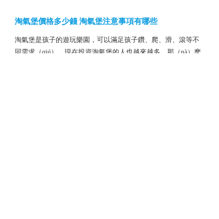
淘氣堡價格多少錢 淘氣堡注意事項有哪些
淘氣堡是孩子的遊玩樂園，可以滿足孩子鑽、爬、滑、滾等不
同需求（qiú），現在投資淘氣堡的人也越來越多，那（nà）麽
淘氣堡價格多少錢呢?淘氣堡注意事項有哪些?下麵小編帶大家...
首頁（yè）
上一頁（yè）
<...
35
36
37
38
39
...>
下一頁
尾頁