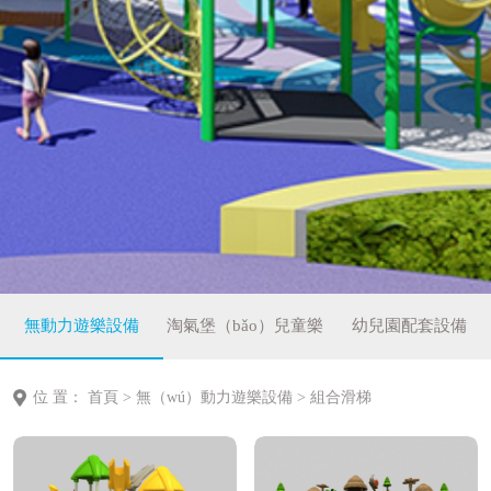
無動力遊樂設備
淘氣堡（bǎo）兒童樂
幼兒園配套設備
（lè）園
位 置：
首頁
>
無（wú）動力遊樂設備
>
組合滑梯