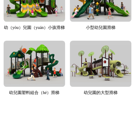
幼（yòu）兒園（yuán）小孩滑梯
小型幼兒園滑梯
幼兒園塑料組合（hé）滑梯
幼兒園的大型滑梯
首頁
上一頁
<...
1
2
3
4
5
...>
下一頁
尾頁