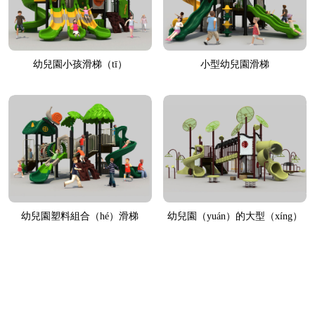
幼兒園小孩滑梯（tī）
小型幼兒園滑梯
幼兒園塑料組合（hé）滑梯
幼兒園（yuán）的大型（xíng）
滑梯
首頁
上一頁
<...
1
2
3
4
5
...>
下一頁
尾頁