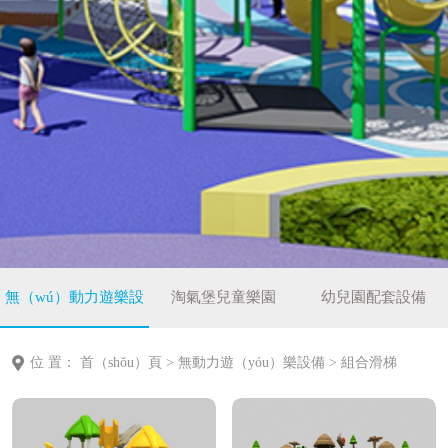
無（wú）動力遊樂設
淘氣堡兒童樂園
幼兒園配套設備
備
位 置：
首（shǒu）頁
>
無動力遊（yóu）樂設備
>
組合滑梯