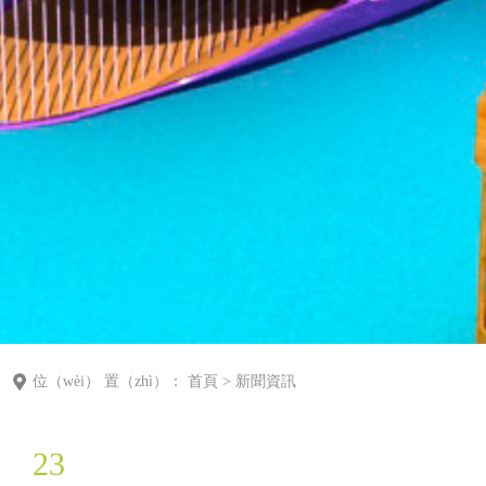
位（wèi） 置（zhì）：
首頁
>
新聞資訊
23