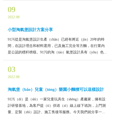
09
2022.08
小型淘氣堡設計方案分享
91污從是淘氣堡設計生產（chǎn）已經有將近（jìn）20年的時
間，在設計理念和材料選用，已及施工完全等方麵，在行業內
是公認的標杆榜樣。91污的淘（táo）氣堡設計具有（yǒu）色...
03
2022.08
淘氣堡（bǎo）兒童（tóng）樂園小麵積可以這樣設計
91污（dí）是（shì）一家兒童玩具生（shēng）產廠家，擁有設
計研發基地，為客戶提（tí）供谘（zī）線上線下谘詢，上門測
量、定製（zhì）設計、施工售後等服務。今天我們就分享一...