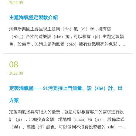
2022.09
主題淘氣堡定製款介紹
淘氣堡樂園主要呈現主題淘（táo）氣（qì）堡，擁有綜
（zōng）合性的遊樂設（shè）施，可以根據（jù）主題定製顏
色、設備等，91污主題淘氣堡（bǎo）擁有鮮豔明亮的色彩，...
08
2022.09
定製淘氣堡——91污支持上門測量、設（shè）計、出
方案
定製淘氣堡具有很大的優勢，就是可以根據客戶的需求進行設
計（jì），比如投資金額、場地麵（miàn）積（jī）、設備款式
（shì）、整體（tǐ）顏色、可以做到不浪費投資者的（de）一...