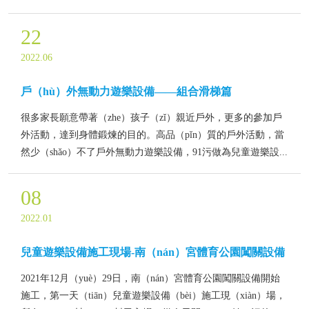
22
2022.06
戶（hù）外無動力遊樂設備——組合滑梯篇
很多家長願意帶著（zhe）孩子（zǐ）親近戶外，更多的參加戶
外活動，達到身體鍛煉的目的。高品（pǐn）質的戶外活動，當
然少（shǎo）不了戶外無動力遊樂設備，91污做為兒童遊樂設...
08
2022.01
兒童遊樂設備施工現場-南（nán）宮體育公園闖關設備
2021年12月（yuè）29日，南（nán）宮體育公園闖關設備開始
施工，第一天（tiān）兒童遊樂設備（bèi）施工現（xiàn）場，