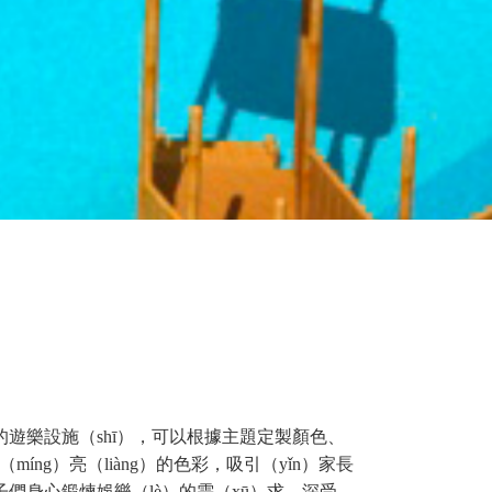
遊樂設施（shī），可以根據主題定製顏色、
íng）亮（liàng）的色彩，吸引（yǐn）家長
身心鍛煉娛樂（lè）的需（xū）求，深受...