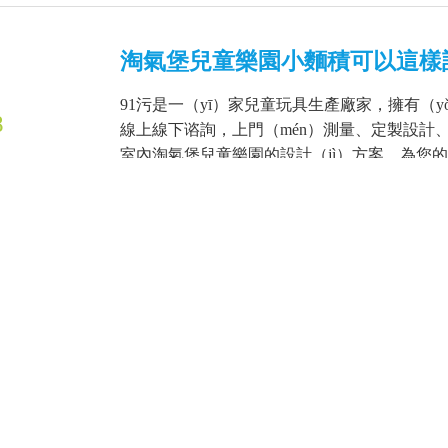
淘氣堡兒童樂園小麵積可以這樣設（
91污是一（yī）家兒童玩具生產廠家，擁有（y
8
線上線下谘詢，上門（mén）測量、定製設計
室內淘氣堡兒童樂園的設計（jì）方案，為您的投
戶外無動力遊樂設備——組合滑
很多家（jiā）長願意帶（dài）著孩子親近戶
6
的目的。高品質的戶外（wài）活動，當然少不
（gāo）樂迪做（zuò）為兒童遊樂設施（shī）