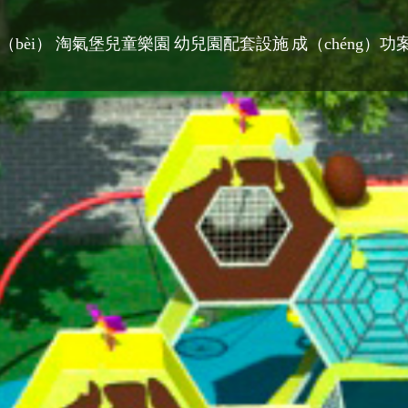
bèi）
淘氣堡兒童樂園
幼兒園配套設施
成（chéng）功