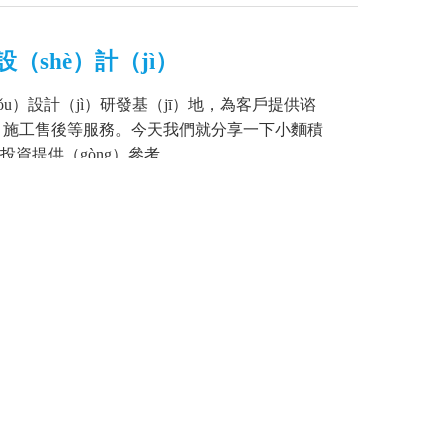
shè）計（jì）
ǒu）設計（jì）研發基（jī）地，為客戶提供谘
、施工售後等服務。今天我們就分享一下小麵積
資提供（gòng）參考 。
梯篇
外，更多的參加戶（hù）外活動，達到身體鍛煉
了戶（hù）外無（wú）動力遊樂設備，高
的製（zhì）造商，就給您分享一下經典的戶外...