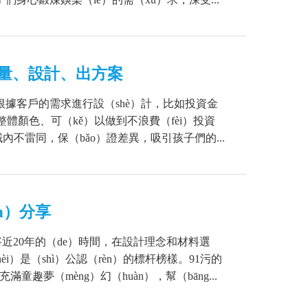
測量、設計、出方案
根據客戶的需求進行設（shè）計，比如投資金
整體顏色、可（kě）以做到不浪費（fèi）投資
不雷同，保（bǎo）證差異，吸引孩子們的...
n）分享
有將近20年的（de）時間，在設計理念和材料選
i）是（shì）公認（rèn）的標杆榜樣。91污的
趣夢（mèng）幻（huàn），幫（bāng...