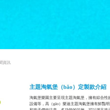
聞資訊
主題淘氣堡（bǎo）定製款介紹
淘氣堡樂園主要呈現主題淘氣堡，擁有綜合性的
9
設備等，高（gāo）樂迪主題淘氣堡擁有鮮豔明（m
和孩子們的注意，多功能的設施，可以滿足孩子們