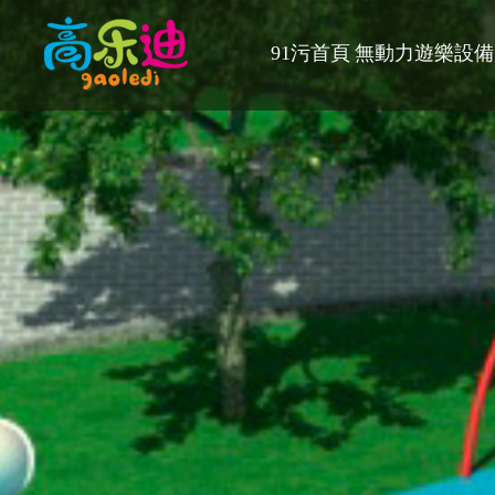
91污首頁
無動力遊樂設備（