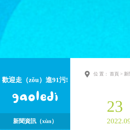
位 置：
首頁
>
新
歡迎走（zǒu）進91污!
23
2022.0
新聞資訊（xùn）