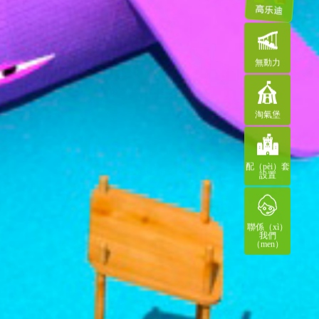
無動力
淘氣堡
配（pèi）套
設置
聯係（xì）
我們
（men）