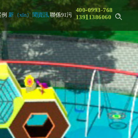
3
4
0
0
-
0
9
9
-
7
6
8
案例
新（xīn）聞資訊
聯係91污
6
1
3
9
1
1
3
8
0
6
0