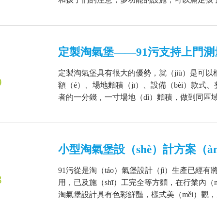
定製淘氣堡——91污支持上門
定製淘氣堡具有很大的優勢，就（jiù）是可以
9
額（é）、場地麵積（jī）、設備（bèi）款式、
者的一分錢，一寸場地（dì）麵積，做到同區域內
小型淘氣堡設（shè）計方案（à
91污從是淘（táo）氣堡設計（jì）生產已經
8
用，已及施（shī）工完全等方麵，在行業內（nè
淘氣堡設計具有色彩鮮豔，樣式美（měi）觀，充滿童