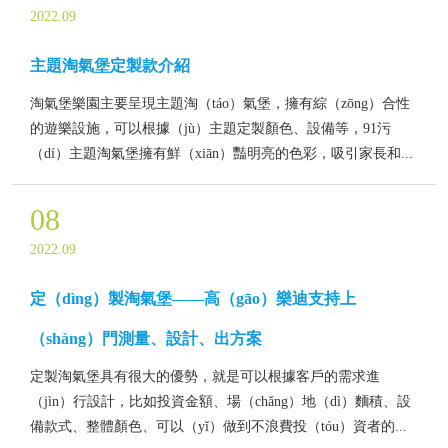
2022.09
主題淘氣堡定製款介紹
淘氣堡樂園主要呈現主題淘（táo）氣堡，擁有綜（zōng）合性
的遊樂設施，可以根據（jù）主題定製顏色、設備等，91污
（dí）主題淘氣堡擁有鮮（xiān）豔明亮的色彩，吸引家長和...
08
2022.09
定（dìng）製淘氣堡——高（gāo）樂迪支持上
（shàng）門測量、設計、出方案
定製淘氣堡具有很大的優勢，就是可以根據客戶的需求進
（jìn）行設計，比如投資金額、場（chǎng）地（dì）麵積、設
備款式、整體顏色、可以（yǐ）做到不浪費投（tóu）資者的...