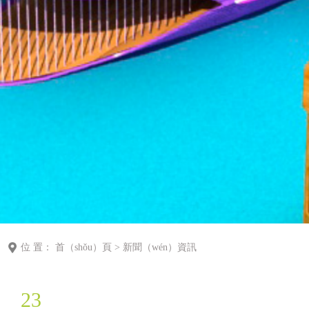
位 置：
首（shǒu）頁
>
新聞（wén）資訊
23