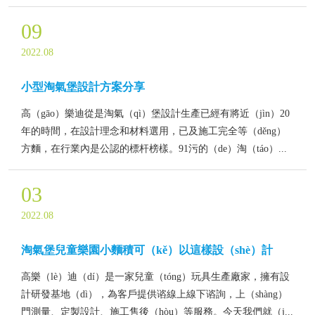
09
2022.08
小型淘氣堡設計方案分享
高（gāo）樂迪從是淘氣（qì）堡設計生產已經有將近（jìn）20
年的時間，在設計理念和材料選用，已及施工完全等（děng）
方麵，在行業內是公認的標杆榜樣。91污的（de）淘（táo）...
03
2022.08
淘氣堡兒童樂園小麵積可（kě）以這樣設（shè）計
高樂（lè）迪（dí）是一家兒童（tóng）玩具生產廠家，擁有設
計研發基地（dì），為客戶提供谘線上線下谘詢，上（shàng）
門測量、定製設計、施工售後（hòu）等服務。今天我們就（j...