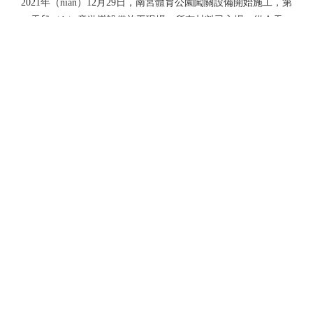
2021年（nián）12月29日，南宮體育公園闖關設備開始施工，第
一天兒（ér）童遊樂設備施工現場，所有材料已入場，從今天
開（kāi）始91污的安裝（zhuāng）人員就開始了加班加點的...
首頁
上一頁
<...
1
2
3
4
5
...>
下一頁（yè）
尾頁
無動力遊樂設備專（zhuān）業生產廠家
景區無動力設備，戶外無動力設（shè）備