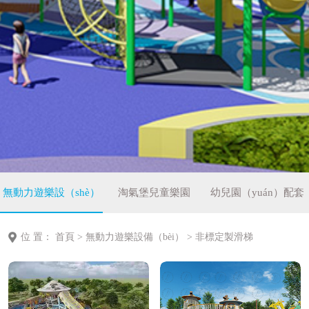
無動力遊樂設（shè）
淘氣堡兒童樂園
幼兒園（yuán）配套
備
設備
位 置：
首頁
>
無動力遊樂設備（bèi）
>
非標定製滑梯