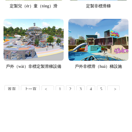
定製兒（ér）童（tóng）滑
定製非標滑梯
（huá）梯
戶外（wài）非標定製滑梯設備
戶外非標滑（huá）梯設施
首頁
上一頁
<...
1
2
3
4
5
...>
下（xià）一頁（yè）
尾頁