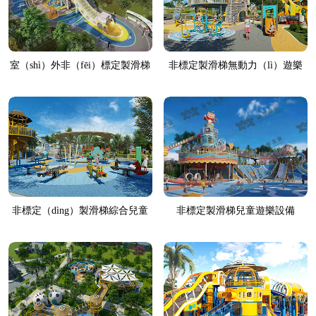
室（shì）外非（fēi）標定製滑梯
非標定製滑梯無動力（lì）遊樂
設備（bèi）
非標定（dìng）製滑梯綜合兒童
非標定製滑梯兒童遊樂設備
樂園