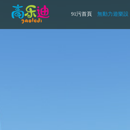
91污首頁
無動力遊樂設（