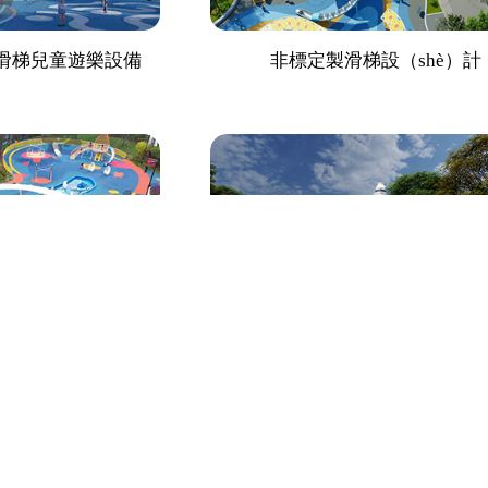
製滑梯兒童遊樂設備
非標定製滑梯設（shè）計
梯遊樂設施
航（háng）天主題定製滑梯