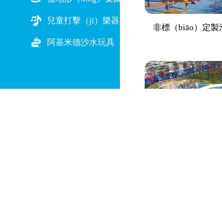
兒童打擊（jī）樂器
非標（biāo）定
阿基米德沙水玩具
非標定製滑