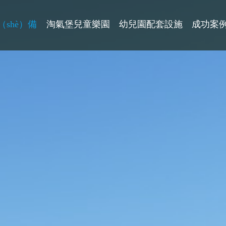
shè）備
淘氣堡兒童樂園
幼兒園配套設施
成功案