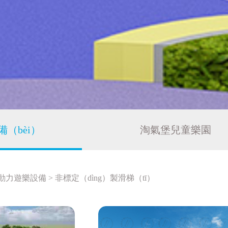
（bèi）
淘氣堡兒童樂園
動力遊樂設備
>
非標定（dìng）製滑梯（tī）