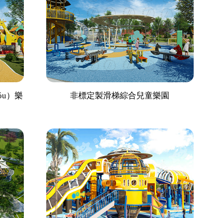
óu）樂
非標定製滑梯綜合兒童樂園