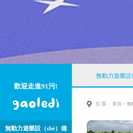
無動力遊樂設備
歡迎走進91污!
位 置：
首頁
>
無
無動力遊樂設（shè）備