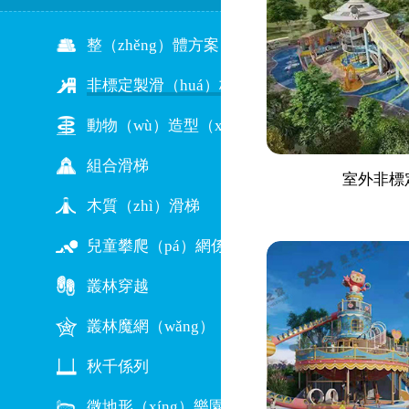
整（zhěng）體方案（àn）規劃圖
非標定製滑（huá）梯
動物（wù）造型（xíng）滑梯
組合滑梯
室外非標
木質（zhì）滑梯
兒童攀爬（pá）網係列
叢林穿越
叢林魔網（wǎng）
秋千係列
微地形（xíng）樂園