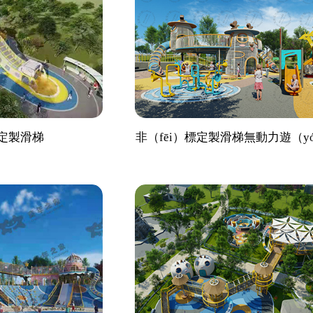
定製滑梯
非（fēi）標定製滑梯無動力遊（y
設備