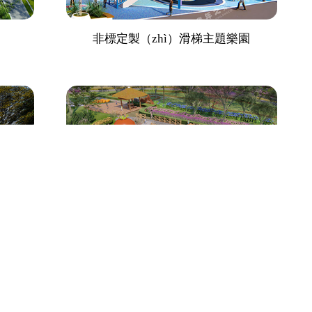
非標定製（zhì）滑梯主題樂園
定製兒童滑梯