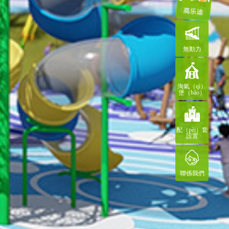
無動力
淘氣（qì）
堡（bǎo）
配（pèi）套
設置
聯係我們