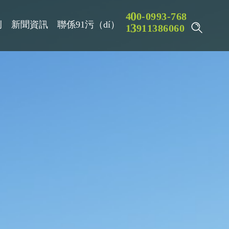
9
4
0
0
-
0
9
3
-
7
6
8
例
新聞資訊
聯係91污（dí）
3
1
3
9
1
1
8
6
0
6
0